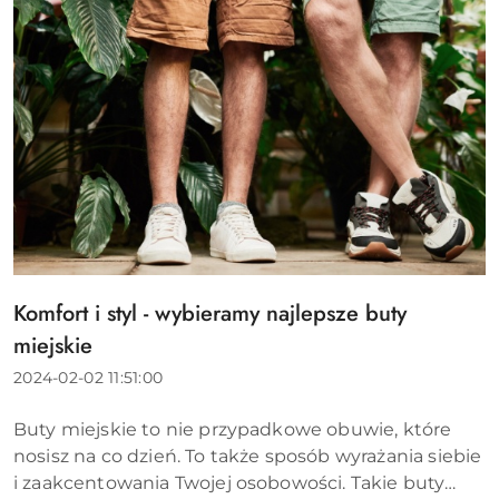
Komfort i styl - wybieramy najlepsze buty
Tytuł
artykułu:
miejskie
Data
2024-02-02 11:51:00
dodania:
Treść
Buty miejskie to nie przypadkowe obuwie, które
artykułu:
nosisz na co dzień. To także sposób wyrażania siebie
i zaakcentowania Twojej osobowości. Takie buty