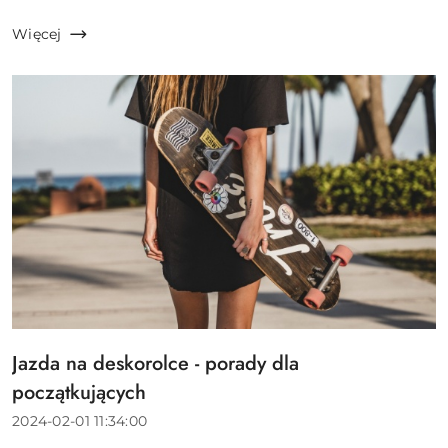
mogą przecież być eleganckie, sportowe, kolorowe,
klasyczne… Opcji jest naprawdę wiele ...
Więcej
Jazda na deskorolce - porady dla
Tytuł
artykułu:
początkujących
Data
2024-02-01 11:34:00
dodania: