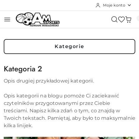
Moje konto
Przejdź do treści głównej
Przejdź do wyszukiwarki
Przejdź do moje konto
Przejdź do menu głównego
Przejdź do stopki
Kategorie
Kategoria 2
Opis drugiej przykładowej kategorii.
Opis kategorii na blogu pomoże Ci zaciekawić
czytelników przygotowanymi przez Ciebie
treściami. Napisz kilka zdań o tym, co znajdą w
Twoich tekstach. Pamiętaj, aby było to maksymalnie
kilka linijek.