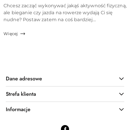
Treść
Chcesz zacząć wykonywać jakąś aktywność fizyczną,
artykułu:
ale bieganie czy jazda na rowerze wydają Ci się
nudne? Postaw zatem na coś bardziej
ekstrawaganckiego – nasza propozycja to jazda na
desce! Nie obawiaj się, jeżeli nigdy nie miałeś
Więcej
styczności z tym s...
Dane adresowe
Strefa klienta
Informacje