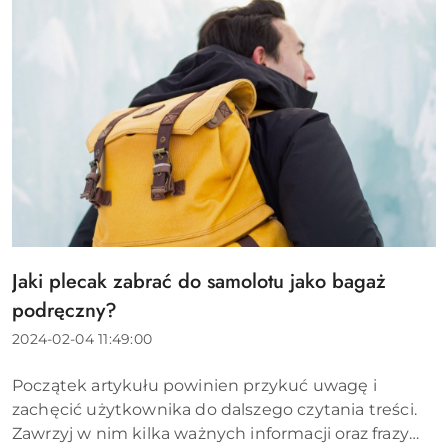
Jaki plecak zabrać do samolotu jako bagaż
Tytuł
artykułu:
podręczny?
Data
2024-02-04 11:49:00
dodania:
Treść
Początek artykułu powinien przykuć uwagę i
artykułu:
zachęcić użytkownika do dalszego czytania treści.
Zawrzyj w nim kilka ważnych informacji oraz frazy