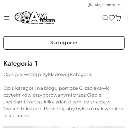
Moje konto
Przejdź do treści głównej
Przejdź do wyszukiwarki
Przejdź do moje konto
Przejdź do menu głównego
Przejdź do stopki
Kategorie
Kategoria 1
Opis pierwszej przykładowej kategorii.
Opis kategorii na blogu pomoże Ci zaciekawić
czytelników przygotowanymi przez Ciebie
treściami. Napisz kilka zdań o tym, co znajdą w
Twoich tekstach. Pamiętaj, aby było to maksymalnie
kilka linijek.