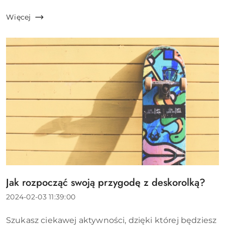
kluczowe, na których Ci zależy.---Przykład:Tani lot
kupiony? Czas wybrać plecak do samolotu!
Więcej
Wzieliśmy po...
Jak rozpocząć swoją przygodę z deskorolką?
Tytuł
artykułu:
Data
2024-02-03 11:39:00
dodania:
Treść
Szukasz ciekawej aktywności, dzięki której będziesz