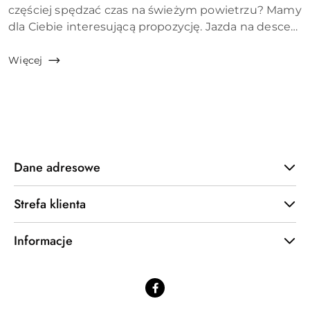
artykułu:
częściej spędzać czas na świeżym powietrzu? Mamy
dla Ciebie interesującą propozycję. Jazda na desce
to świetny sposób na poprawę formy i nawiązanie
nowych znajomości. Wbrew pozorom nie jest...
Więcej
Dane adresowe
Strefa klienta
Informacje