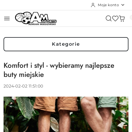
Moje konto
Przejdź do treści głównej
Przejdź do wyszukiwarki
Przejdź do moje konto
Przejdź do menu głównego
Przejdź do stopki
Kategorie
Komfort i styl - wybieramy najlepsze
buty miejskie
2024-02-02 11:51:00