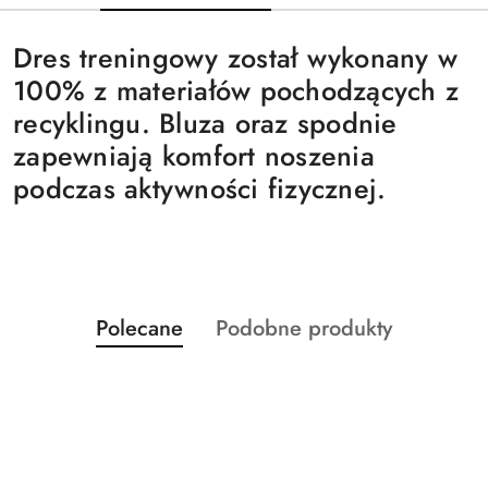
D
res treningowy został wykonany w
100% z materiałów pochodzących z
recyklingu. Bluza oraz spodnie
zapewniają komfort noszenia
podczas aktywności fizycznej.
Produkty
Produkty
Polecane
Podobne produkty
Pomiń karuzelę produktów
o
o
statusie:
statusie: