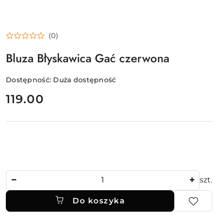
(0)
Bluza Błyskawica Gać czerwona
Dostępność:
Duża dostępność
cena:
119.00
Ilość
szt.
Do koszyka