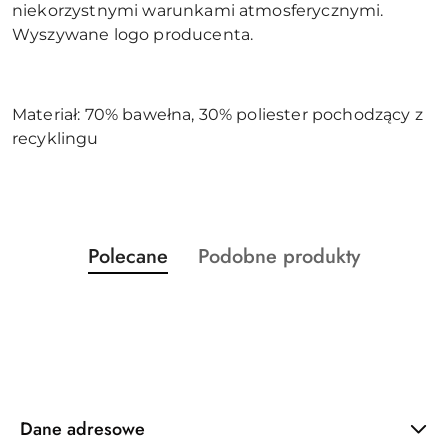
niekorzystnymi warunkami atmosferycznymi.
Wyszywane logo producenta.
Materiał: 70% bawełna, 30% poliester pochodzący z
recyklingu
Produkty
Produkty
Polecane
Podobne produkty
Pomiń karuzelę produktów
o
o
statusie:
statusie:
Dane adresowe