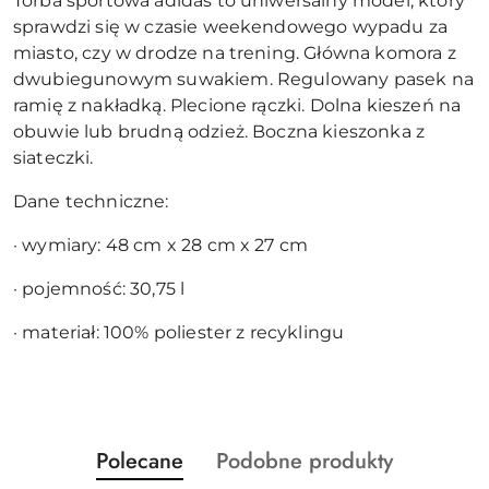
Torba sportowa adidas to uniwersalny model, który
sprawdzi się w czasie weekendowego wypadu za
miasto, czy w drodze na trening. Główna komora z
dwubiegunowym suwakiem. Regulowany pasek na
ramię z nakładką. Plecione rączki. Dolna kieszeń na
obuwie lub brudną odzież. Boczna kieszonka z
siateczki.
Dane techniczne:
· wymiary: 48 cm x 28 cm x 27 cm
· pojemność: 30,75 l
· materiał: 100% poliester z recyklingu
Produkty
Produkty
Polecane
Podobne produkty
Pomiń karuzelę produktów
o
o